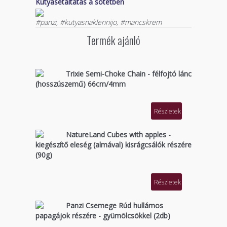
Kutyasétáltatás a sötétben
#panzi, #kutyasnaklennijo, #mancskrem
Termék ajánló
Trixie Semi-Choke Chain - félfojtó lánc
(hosszúszemű) 66cm/4mm
Részletek
NatureLand Cubes with apples -
kiegészítő eleség (almával) kisrágcsálók részére
(90g)
Részletek
Panzi Csemege Rúd hullámos
papagájok részére - gyümölcsökkel (2db)