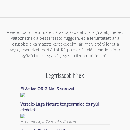
A weboldalon feltüntetett árak tájékoztató jellegű árak, melyek
változhatnak a beszerzéstől függően, és a feltüntetett ár a
legutóbb alkalmazott kereskedelmi ár, mely eltérő lehet a
véglegesen fizetendő ártól. Kérjük fizetés előtt mindenképp
győződjön meg a véglegesen fizetendő árakról.
Legfrissebb hírek
FitActive ORIGINALS sorozat
Versele-Laga Nature tengerimalac és nyúl
eledelek
#verselelaga, #versele, #nature