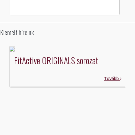
Kiemelt híreink
FitActive ORIGINALS sorozat
Tovább
o