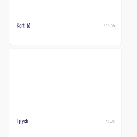
Kerti tó
129 Db
Egyéb
14 Db