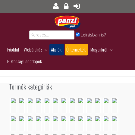
Leírásban is?
Főoldal
Webáruház
Akciók
Új termékek
Magunkról
Biztonsági adatlapok
Termék kategóriák