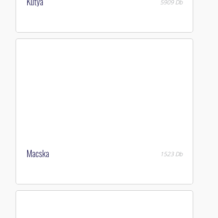
Kutya
5909 Db
Macska
1523 Db