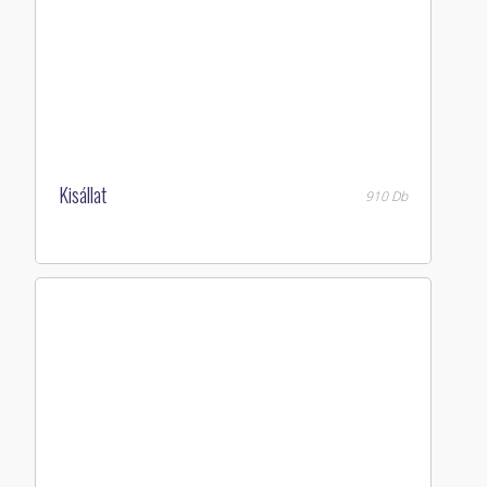
Kisállat
910 Db