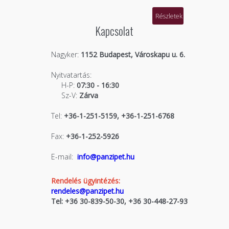
Részletek
Kapcsolat
Nagyker:
1152 Budapest, Városkapu u. 6.
Nyitvatartás:
H-P:
07:30 - 16:30
Sz-V:
Zárva
Tel:
+36-1-251-5159, +36-1-251-6768
Fax:
+36-1-252-5926
E-mail:
info@panzipet.hu
Rendelés ügyintézés:
rendeles@panzipet.hu
Tel: +36 30-839-50-30, +36 30-448-27-93