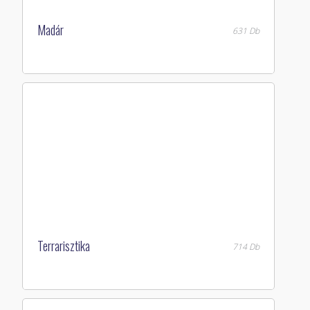
Madár
631 Db
Terrarisztika
714 Db